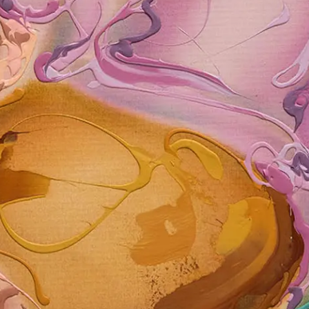
ABONN
em Abonnieren des Newsletters bestätige ich, dass ic
nschutzerklärung
gelesen habe und akzeptiere.