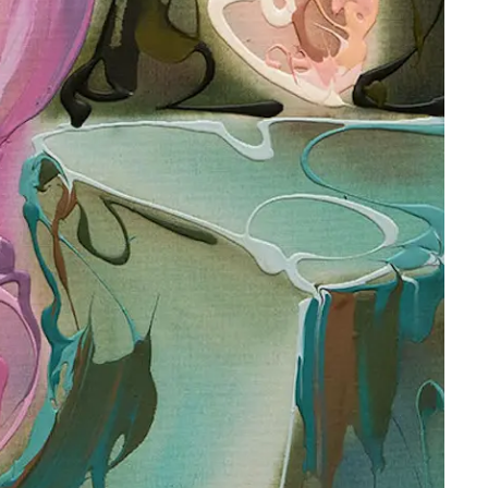
IEREN
h die