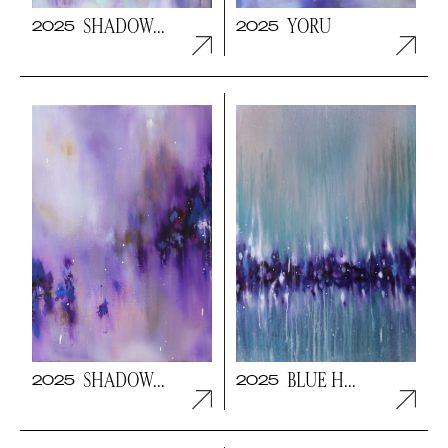
SHADOW...
YORU
2025
2025
NEWSLETTER
ABONNIEREN
Mit dem Abonnieren des Newsletters bestätige
ich, dass ich die
Datenschutzerklärung
gelesen
habe und akzeptiere.
SHADOW...
BLUE H...
2025
2025