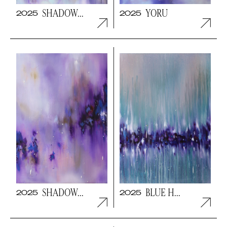
SHADOW...
YORU
2025
2025
NEWSLETTER
ABONNIEREN
Mit dem Abonnieren des Newsletters bestätige
ich, dass ich die
Datenschutzerklärung
gelesen
habe und akzeptiere.
SHADOW...
BLUE H...
2025
2025