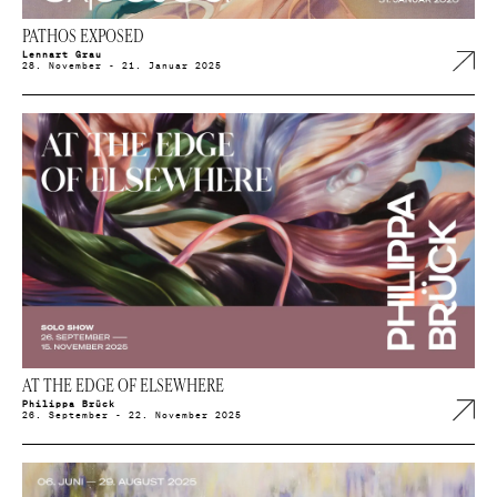
PATHOS EXPOSED
Lennart Grau
28. November - 21. Januar 2025
AT THE EDGE OF ELSEWHERE
Philippa Brück
26. September - 22. November 2025